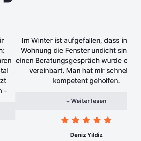
ür
Im Winter ist aufgefallen, dass in me
n:
Wohnung die Fenster undicht sind. 
hren
einen Beratungsgespräch wurde ein T
tal
vereinbart. Man hat mir schnell un
zt
kompetent geholfen.
n -
sten
+ Weiter lesen
 und
Deniz Yildiz