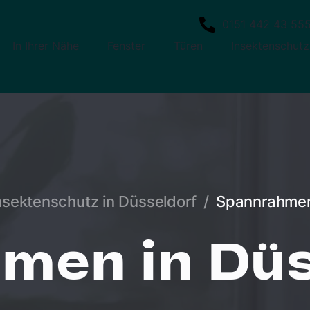
0151 442 43 55
In Ihrer Nähe
Fenster
Türen
Insektenschutz
nsektenschutz in Düsseldorf
/
Spannrahmen
men in Düs