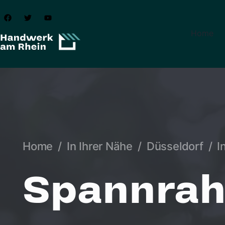
Home
Home
/
In Ihrer Nähe
/
Düsseldorf
/
I
Spannrah