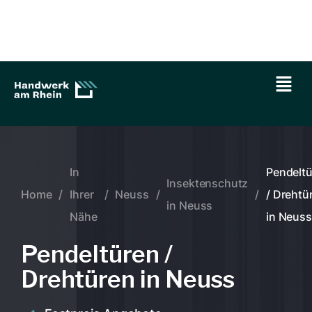
In
Pendelt
Insektenschutz
Home
/
Ihrer
/
Neuss
/
/
/ Drehtü
in Neuss
Nähe
in Neuss
Pendeltüren /
Drehtüren in Neuss