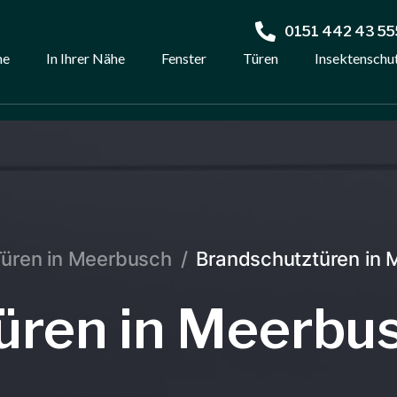
0151 442 43 55
me
In Ihrer Nähe
Fenster
Türen
Insektenschu
Türen in Meerbusch
/
Brandschutztüren in
üren in Meerbu