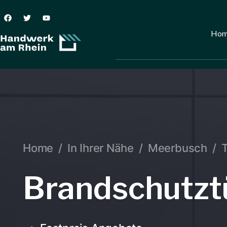
Ho
Home
/
In Ihrer Nähe
/
Meerbusch
/
Brandschutzt