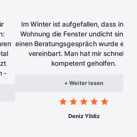
ür
Im Winter ist aufgefallen, dass in me
n:
Wohnung die Fenster undicht sind. 
hren
einen Beratungsgespräch wurde ein T
tal
vereinbart. Man hat mir schnell un
zt
kompetent geholfen.
n -
sten
+ Weiter lesen
 und
Deniz Yildiz