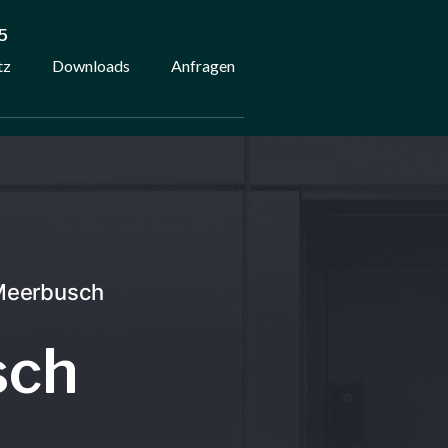
5
tz
Downloads
Anfragen
 Meerbusch
sch