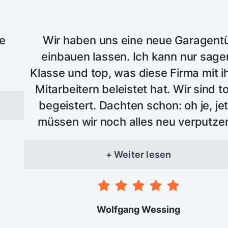
le
Wir haben uns eine neue Garagent
einbauen lassen. Ich kann nur sage
Klasse und top, was diese Firma mit i
Mitarbeitern beleistet hat. Wir sind to
begeistert. Dachten schon: oh je, jet
müssen wir noch alles neu verputze
neee - es wurde alles zu unserer voll
Zufriedenheit erledigt - nochmals Top
+ Weiter lesen
immer wieder
Wolfgang Wessing