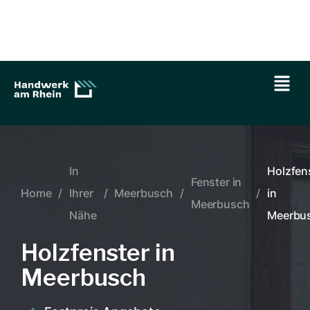
In
Holzfen
Fenster in
Home
/
Ihrer
/
Meerbusch
/
/
in
Meerbusch
Nähe
Meerbu
Holzfenster in
Meerbusch