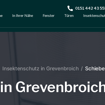
0151 442 43 55
me
In Ihrer Nähe
Fenster
Türen
Insektenschu
Insektenschutz in Grevenbroich
/
Schiebet
in Grevenbroic