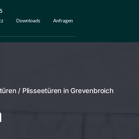
5
tz
Downloads
Anfragen
üren / Plisseetüren in Grevenbroich
h