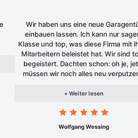
le
Wir haben uns eine neue Garagent
einbauen lassen. Ich kann nur sage
Klasse und top, was diese Firma mit i
Mitarbeitern beleistet hat. Wir sind to
begeistert. Dachten schon: oh je, jet
müssen wir noch alles neu verputze
neee - es wurde alles zu unserer voll
Zufriedenheit erledigt - nochmals Top
+ Weiter lesen
immer wieder
Wolfgang Wessing