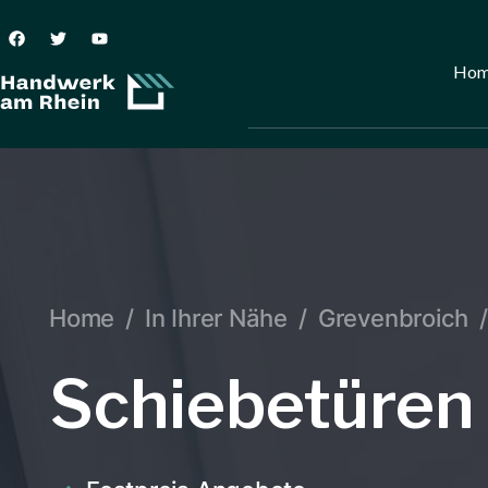
Ho
Home
/
In Ihrer Nähe
/
Grevenbroich
/
Schiebetüren 