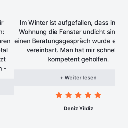
ür
Im Winter ist aufgefallen, dass in me
n:
Wohnung die Fenster undicht sind. 
hren
einen Beratungsgespräch wurde ein T
tal
vereinbart. Man hat mir schnell un
zt
kompetent geholfen.
n -
sten
+ Weiter lesen
 und
Deniz Yildiz