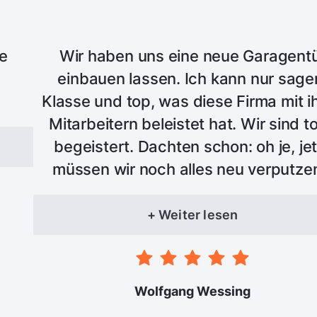
le
Wir haben uns eine neue Garagent
einbauen lassen. Ich kann nur sage
Klasse und top, was diese Firma mit i
Mitarbeitern beleistet hat. Wir sind to
begeistert. Dachten schon: oh je, jet
müssen wir noch alles neu verputze
neee - es wurde alles zu unserer voll
Zufriedenheit erledigt - nochmals Top
+ Weiter lesen
immer wieder
Wolfgang Wessing