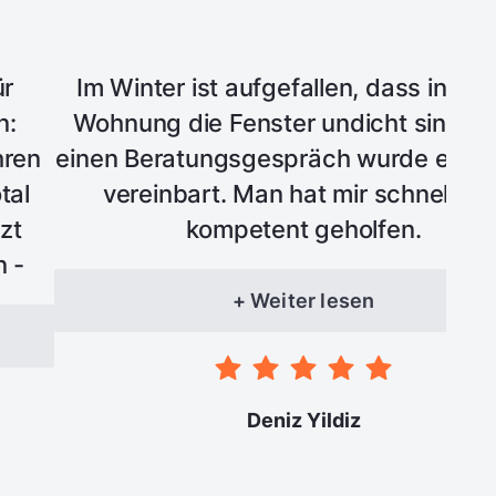
ür
Im Winter ist aufgefallen, dass in me
n:
Wohnung die Fenster undicht sind. 
hren
einen Beratungsgespräch wurde ein T
tal
vereinbart. Man hat mir schnell un
zt
kompetent geholfen.
n -
sten
+ Weiter lesen
 und
Deniz Yildiz